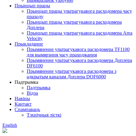
Вымяральнік узроўню
Прынцып працы
Прынцып працы ультрагукавога расходомера часу
праходу
Прынцып працы ультрагукавога расходомера
Доплера
Прынцып працы ультрагукавога расходомера Area
Velocity
Прыкладанне
Прымяненне ультрагукавога расходомера TF1100
для вымярэння часу праходжання
Прымяненне ультрагукавога расходомера Доплера
DF6100
Прымяненне ультрагукавога расходомера з
адкрытым каналам Доплера DOF6000
Падтрымка
Падтрымка
Відэа
Навіны
Кантакт
Спампаваць
Тэхнічныя лісткі
English