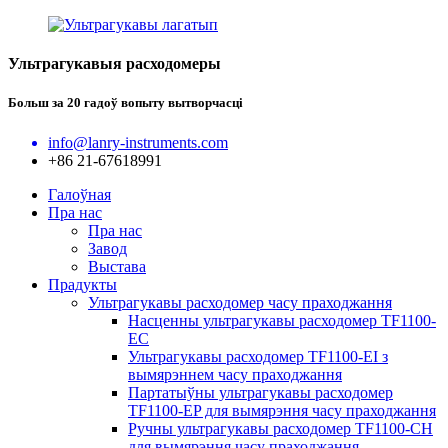
Ультрагукавыя расходомеры
Больш за 20 гадоў вопыту вытворчасці
info@lanry-instruments.com
+86 21-67618991
Галоўная
Пра нас
Пра нас
Завод
Выстава
Прадукты
Ультрагукавы расходомер часу праходжання
Насценны ультрагукавы расходомер TF1100-
EC
Ультрагукавы расходомер TF1100-EI з
вымярэннем часу праходжання
Партатыўны ультрагукавы расходомер
TF1100-EP для вымярэння часу праходжання
Ручны ультрагукавы расходомер TF1100-CH
для вымярэння часу праходжання