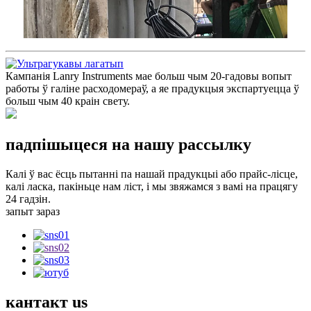
Кампанія Lanry Instruments мае больш чым 20-гадовы вопыт
работы ў галіне расходомераў, а яе прадукцыя экспартуецца ў
больш чым 40 краін свету.
падпішыцеся на нашу рассылку
Калі ў вас ёсць пытанні па нашай прадукцыі або прайс-лісце,
калі ласка, пакіньце нам ліст, і мы звяжамся з вамі на працягу
24 гадзін.
запыт зараз
кантакт
us