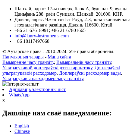
Шанхай, адрас: 17-ы паверх, блок А, будынак 9, вуліца
Цяньфань 288, раён Сунцзян, Шанхай, 201600, КНР.
Далянь, адрас: Чжэнпэн Іст Роўд, 2-3, зона эканамічнага
і тэхналагічнага развіцця, Далянь 116600, Кітай
+86 21-67618991; +86 21-67801665
info@lanry-instruments.com
+86 18117497668
© Аўтарскае права - 2010-2024: Усе правы абаронены.
Папулярныя тавары
-
Мапа сайта
Вымярэнне часу транзіту
,
Вымяральнік часу транзіту
,
Ультрагукавой доплераўскі дэтэктар патоку
,
Доплераўскі
ультрагукавой расходомер
,
Доплераўскі расходомер вады
,
Ультрагукавы расходомер часу транзіту
,
Адправіць электронны ліст
WhatsApp
x
Дашліце нам сваё паведамленне:
English
Chinese