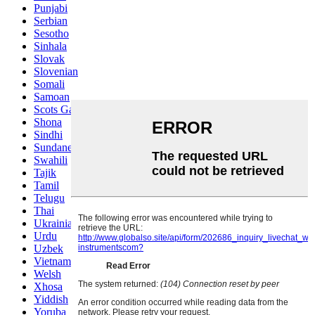
Punjabi
Serbian
Sesotho
Sinhala
Slovak
Slovenian
Somali
Samoan
Scots Gaelic
Shona
Sindhi
Sundanese
Swahili
Tajik
Tamil
Telugu
Thai
Ukrainian
Urdu
Uzbek
Vietnamese
Welsh
Xhosa
Yiddish
Yoruba