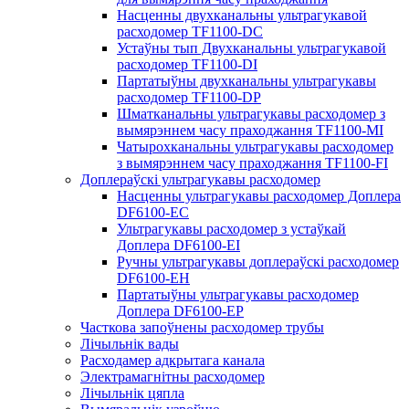
Насценны двухканальны ультрагукавой
расходомер TF1100-DC
Устаўны тып Двухканальны ультрагукавой
расходомер TF1100-DI
Партатыўны двухканальны ультрагукавы
расходомер TF1100-DP
Шматканальны ультрагукавы расходомер з
вымярэннем часу праходжання TF1100-MI
Чатырохканальны ультрагукавы расходомер
з вымярэннем часу праходжання TF1100-FI
Доплераўскі ультрагукавы расходомер
Насценны ультрагукавы расходомер Доплера
DF6100-EC
Ультрагукавы расходомер з устаўкай
Доплера DF6100-EI
Ручны ультрагукавы доплераўскі расходомер
DF6100-EH
Партатыўны ультрагукавы расходомер
Доплера DF6100-EP
Часткова запоўнены расходомер трубы
Лічыльнік вады
Расходамер адкрытага канала
Электрамагнітны расходомер
Лічыльнік цяпла