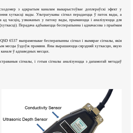
ходомер з адкрытым каналам выкарыстоўвае доплераўскі эфект у
ня хуткасці вады. Ультрагукавы сігнал перадаецца ў паток вады, а
ца ад часціц, узважаных у патоку вады, прымаюцца і аналізуюцца для
(хуткасці). Перадача адбываецца бесперапынна і адначасова з прыёмам
 QSD 6537 выпраменьвае бесперапынны сігнал і вымярае сігналы, якія
бым месцы ўздоўж прамяня. Яны вырашаюцца сярэдняй хуткасцю, якую
 канале ў адпаведных месцах.
раваныя сігналы, і гэтыя сігналы аналізуюцца з дапамогай метадаў