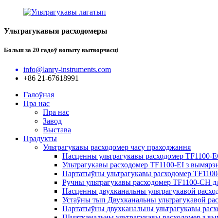
Ультрагукавыя расходомеры
Больш за 20 гадоў вопыту вытворчасці
info@lanry-instruments.com
+86 21-67618991
Галоўная
Пра нас
Пра нас
Завод
Выстава
Прадукты
Ультрагукавы расходомер часу праходжання
Насценны ультрагукавы расходомер TF1100-
Ультрагукавы расходомер TF1100-EI з вымярэ
Партатыўны ультрагукавы расходомер TF1100
Ручны ультрагукавы расходомер TF1100-CH д
Насценны двухканальны ультрагукавой расх
Устаўны тып Двухканальны ультрагукавой ра
Партатыўны двухканальны ультрагукавы рас
Шматканальны ультрагукавы расходомер з вы