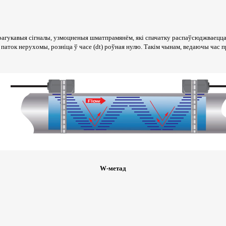
рагукавыя сігналы, узмоцненыя шматпрамянём, які спачатку распаўсюджваецца 
і паток нерухомы, розніца ў часе (dt) роўная нулю. Такім чынам, ведаючы час п
W-метад