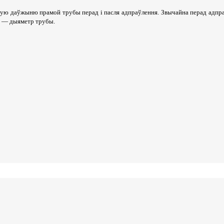
овую даўжыню прамой трубы перад і пасля адпраўлення. Звычайна перад адпр
D — дыяметр трубы.