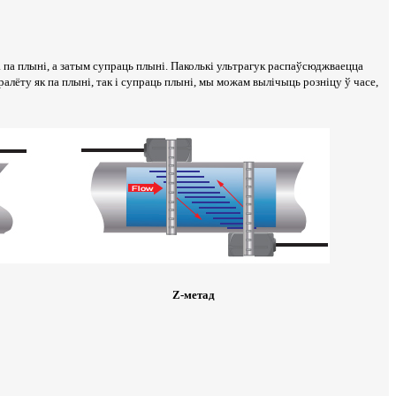
па плыні, а затым супраць плыні. Паколькі ультрагук распаўсюджваецца
ралёту як па плыні, так і супраць плыні, мы можам вылічыць розніцу ў часе,
Z-метад