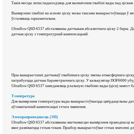
Такія месцы лепш падыходзяць для вызначэння глыбіні вады пад ціскам.
Вымярэнне глыбіні на аснове ціску можа таксама выкарыстоўвацца ў мес
ўсталяваць гарызантальна.
Ultraflow QSD 6537 абсталяваны датчыкам абсалютнага ціску 2 бары. 
датчык ціску з тэмпературнай кампенсацыяй.
Пры выкарыстанні датчыкаў глыбіннага ціску змены атмасфернага ціску 
патрабуецца датчык бараметрычнага ціску. У калькулятар DOF6000 убуд
Ultraflow QSD 6537 паведамляць рэальную глыбіню вады (ціск) замест 
Тэмпература
Для вымярэння тэмпературы вады выкарыстоўваецца цвёрдацельны датч
аўтаматычнай кампенсацыі гэтага змянення.
Электраправоднасць (ЭП)
Ultraflow QSD 6537 абсталяваны магчымасцю вымярэння праводнасці вад
якое развіваецца гэтым токам. Прыбор выкарыстоўвае гэтыя значэнні дл