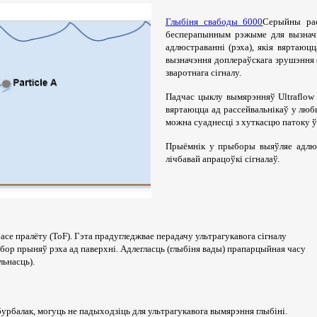
Глыбіня свабоды 6000
Серыйны рас
бесперапынным рэжыме для вызначэн
адлюстраванні (рэха), якія вяртаюц
вызначэння доплераўскага зрушэння 
зваротнага сігналу.
Падчас цыклу вымярэнняў Ultraflow
вяртаюцца ад рассейвальнікаў у лю
можна суаднесці з хуткасцю патоку ў
Прыёмнік у прыборы выяўляе адлюст
лічбавай апрацоўкі сігналаў.
се пралёту (ToF). Гэта прадугледжвае перадачу ультрагукавога сігналу
ыбор прыняў рэха ад паверхні. Адлегласць (глыбіня вады) прапарцыйная часу
льнасць).
урбалак, могуць не падыходзіць для ультрагукавога вымярэння глыбіні.