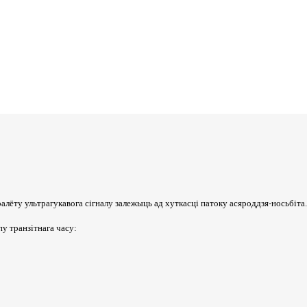
ёту ультрагукавога сігналу залежыць ад хуткасці патоку асяроддзя-носьбіта. 
у транзітнага часу: