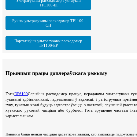
Ультрагукавы расходомер з устаўкай
TF1100-EI
Ручны ультрагукавы расходомер TF1100-
CH
Партатыўны ультрагукавы расходомер
TF1100-EP
Прынцып працы доплераўскага рэжыму
Гэты
DF6100
Серыйны расходомер працуе, перадаючы ультрагукавы гук 
гукавымі адбівальнікамі, падвешанымі ў вадкасці, і рэгіструецца прыём
гуку, гукавыя хвалі будуць адлюстроўвацца з частатой, зрушанай (частат
хуткасцю рухомай часціцы або бурбалкі. Гэта зрушэнне частаты інт
карыстальнікам.
Павінны быць нейкія часціцы дастаткова вялікія, каб выклікаць падоўжнае