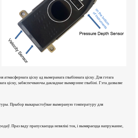
 атмасфернага ціску ад вымеранага глыбіннага ціску. Для гэтага
га ціску, забяспечваючы дакладнае вымярэнне глыбіні. Гэта дазваляе
ратуры. Прыбор выкарыстоўвае вымераную тэмпературу для
даў. Праз ваду прапускаецца невялікі ток, і вымяраецца напружанне,