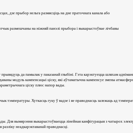
цах, дзе прыбор нельга размясціць на дне праточнага канала або
Датчык размешчаны на ніжняй панэлі прыбора і выкарыстоўвае лічбавы
прывядуць да памылак у паказанай глыбіні. Гэта карэктуецца шляхам аднімання
аваны модуль кампенсацыі ціску, які аўтаматычна кампенсуе змены атмасферна
бараметрычнага ціску плюс напор вады.
ык тэмпературы. Хуткасць гуку ў вадзе і яе праводнасць залежаць ад тэмпе
ы. Для вымярэння выкарыстоўваецца лінейная канфігурацыя з чатырох электро
я разліку неадкарэктаванай праводнасці.