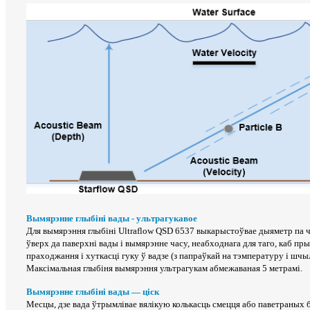
Вымярэнне глыбіні вады - ультрагукавое
Для вымярэння глыбіні Ultraflow QSD 6537 выкарыстоўвае дыяметр па ча
ўверх да паверхні вады і вымярэнне часу, неабходнага для таго, каб пр
праходжання і хуткасці гуку ў вадзе (з папраўкай на тэмпературу і шчы
Максімальная глыбіня вымярэння ультрагукам абмежаваная 5 метрамі.
Вымярэнне глыбіні вады — ціск
Месцы, дзе вада ўтрымлівае вялікую колькасць смецця або паветраных б