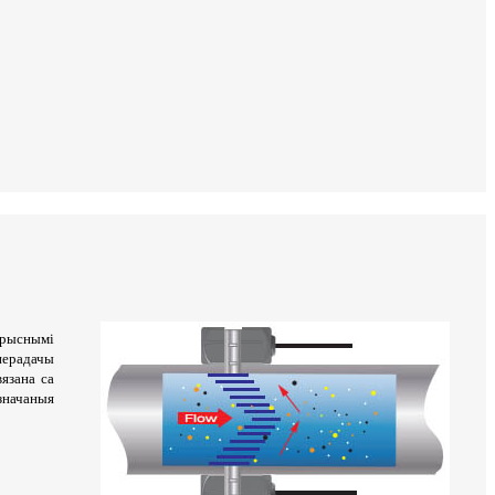
арыснымі
перадачы
язана са
значаныя