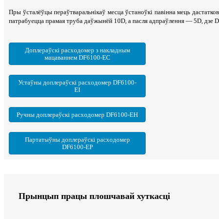
Пры ўсталёўцы пераўтваральнікаў месца ўстаноўкі павінна мець дастатк
патрабуецца прамая труба даўжынёй 10D, а пасля адпраўлення — 5D, дзе 
Доплераўскі расходомер з накладным
мацаваннем DF6100-EC
Устаўны доплераўскі расходомер DF6100-
EI
Ручны доплераўскі расходомер DF6100-EH
Партатыўны доплераўскі расходомер
DF6100-EP
Прынцып працы плошчавай хуткасці