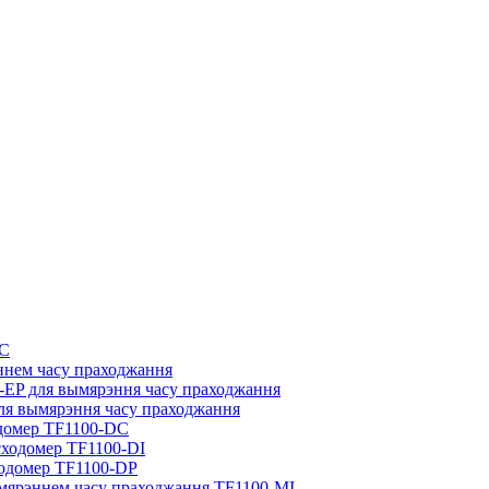
EC
ннем часу праходжання
-EP для вымярэння часу праходжання
ля вымярэння часу праходжання
одомер TF1100-DC
сходомер TF1100-DI
ходомер TF1100-DP
мярэннем часу праходжання TF1100-MI