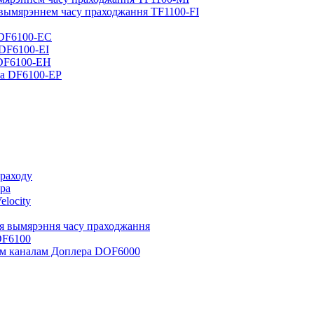
 вымярэннем часу праходжання TF1100-FI
 DF6100-EC
 DF6100-EI
 DF6100-EH
ра DF6100-EP
праходу
ра
locity
я вымярэння часу праходжання
DF6100
ым каналам Доплера DOF6000