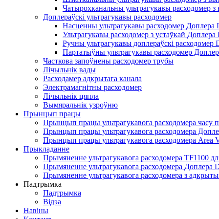
Чатырохканальны ультрагукавы расходомер з
Доплераўскі ультрагукавы расходомер
Насценны ультрагукавы расходомер Доплера
Ультрагукавы расходомер з устаўкай Доплера
Ручны ультрагукавы доплераўскі расходомер
Партатыўны ультрагукавы расходомер Допле
Часткова запоўнены расходомер трубы
Лічыльнік вады
Расходамер адкрытага канала
Электрамагнітны расходомер
Лічыльнік цяпла
Вымяральнік узроўню
Прынцып працы
Прынцып працы ультрагукавога расходомера часу 
Прынцып працы ультрагукавога расходомера Допле
Прынцып працы ультрагукавога расходомера Area Ve
Прыкладанне
Прымяненне ультрагукавога расходомера TF1100 дл
Прымяненне ультрагукавога расходомера Доплера 
Прымяненне ультрагукавога расходомера з адкрыт
Падтрымка
Падтрымка
Відэа
Навіны