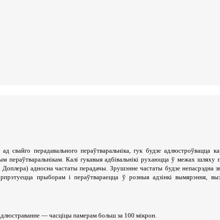
ад свайго перадавального пераўтваральніка, гук будзе адлюстроўвацца к
ным пераўтваральнікам. Калі гукавыя адбівальнікі рухаюцца ў межах шляху 
а Доплера) адносна частаты перадачы. Зрушэнне частаты будзе непасрэдна зв
эрпрэтуецца прыборам і пераўтвараецца ў розныя адзінкі вымярэння, вы
 адлюстраванне — часціцы памерам больш за 100 мікрон.