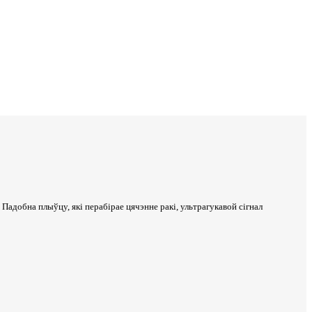
Падобна плыўцу, які перабірае цячэнне ракі, ультрагукавой сігнал