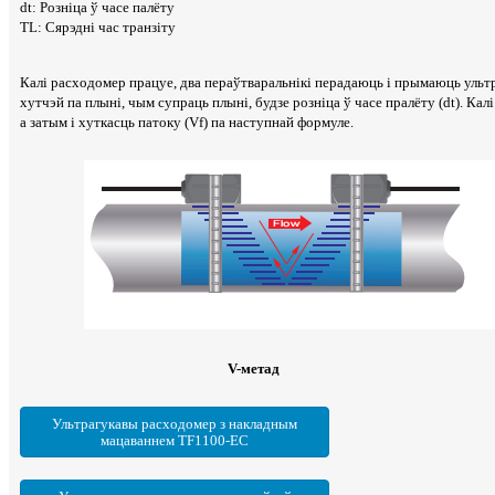
dt: Розніца ў часе палёту
TL: Сярэдні час транзіту
Калі расходомер працуе, два пераўтваральнікі перадаюць і прымаюць ульт
хутчэй па плыні, чым супраць плыні, будзе розніца ў часе пралёту (dt). Кал
а затым і хуткасць патоку (Vf) па наступнай формуле.
V-метад
Ультрагукавы расходомер з накладным
мацаваннем TF1100-EC