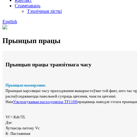
Кантакт
Спампаваць
Тэхнічныя лісткі
English
Прынцып працы
Прынцып працы транзітнага часу
Прынцып вымярэння:
Прынцып карэляцыі часу праходжання выкарыстоўвае той факт, што час прал
распаўсюджваецца павольней супраць цячэння, чым па цячэнні.
Наш
Ультрагукавыя расходомеры TF1100
працаваць паводле гэтага прынцып
Vf = Kdt/TL
Дзе:
Хуткасць патоку Vc
К: Пастаянная